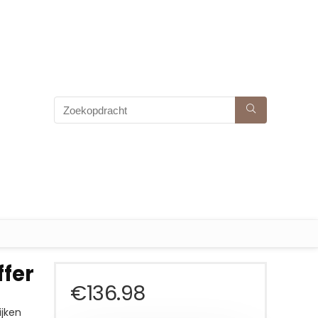
ffer
€
136.98
jken