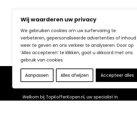
Wij waarderen uw privacy
We gebruiken cookies om uw surfervaring te
verbeteren, gepersonaliseerde advertenties of inhoud
weer te geven en ons verkeer te analyseren. Door op
‘Alles accepteren’ te klikken, gaat u akkoord met ons
gebruik van cookies.
Aanpassen
Alles afwijzen
Accepteer alles
Over ons
Welkom bij TopKofferKopen.nl, uw specialist in
reisoplossingen! Ontdek ons uitgebreide assortiment
aan koffers, zorgvuldig geselecteerd om uw reizen te
voorzien van stijl en functionaliteit. Met innovatieve
ontwerpen zoals lichtgewicht materialen en
geavanceerde beveiligingsfuncties, zijn onze koffers
perfect voor diverse reiservaringen. Verbeter uw