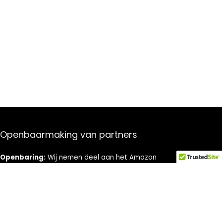
Openbaarmaking van partners
Openbaring:
Wij nemen deel aan het Amazon
Services LLC Associates Program, een affiliate-
advertentieprogramma dat is ontworpen om ons een
manier te bieden om vergoedingen te verdienen door
te linken naar Amazon.com en aangesloten sites.