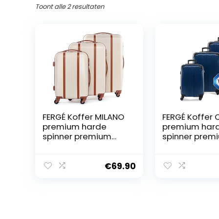
Toont alle 2 resultaten
FERGÉ Koffer MILANO
FERGÉ Koffer
premium harde
premium har
spinner premium
spinner prem
bagage-koffer
bagage-koff
€
69.90