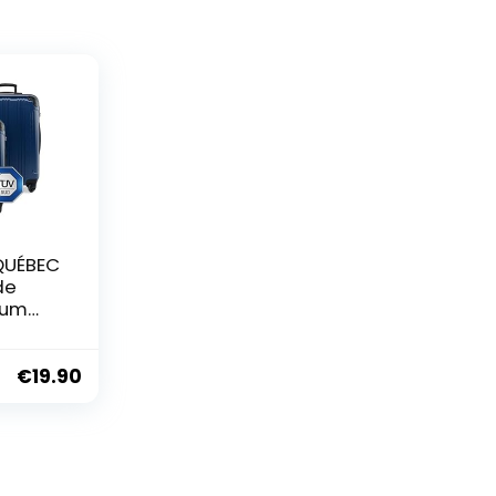
 QUÉBEC
de
ium
er
€
19.90