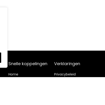
Snelle koppelingen
Verklaringen
Home
Privacybeleid
Blog
s
algemene voorwaarden
Contact
Vrijwaring